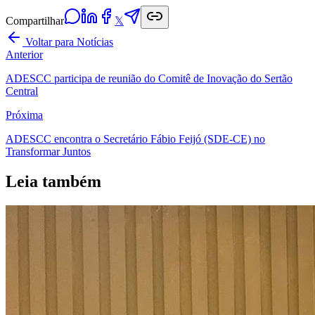
Compartilhar
𝕏
Voltar para Notícias
Anterior
ADESCC participa de reunião do Comitê de Inovação do Sertão
Central
Próxima
ADESCC encontra o Secretário Fábio Feijó (SDE-CE) no
Transformar Juntos
Leia também