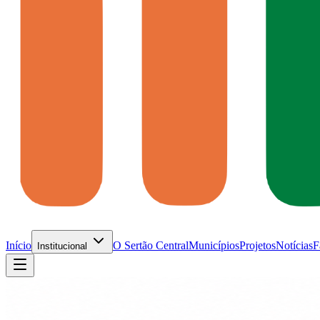
Início
O Sertão Central
Municípios
Projetos
Notícias
F
Institucional