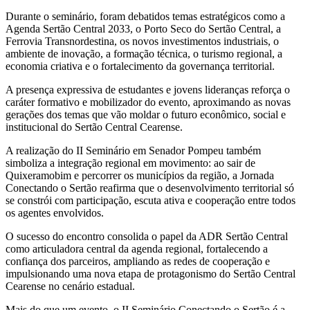
Durante o seminário, foram debatidos temas estratégicos como a
Agenda Sertão Central 2033, o Porto Seco do Sertão Central, a
Ferrovia Transnordestina, os novos investimentos industriais, o
ambiente de inovação, a formação técnica, o turismo regional, a
economia criativa e o fortalecimento da governança territorial.
A presença expressiva de estudantes e jovens lideranças reforça o
caráter formativo e mobilizador do evento, aproximando as novas
gerações dos temas que vão moldar o futuro econômico, social e
institucional do Sertão Central Cearense.
A realização do II Seminário em Senador Pompeu também
simboliza a integração regional em movimento: ao sair de
Quixeramobim e percorrer os municípios da região, a Jornada
Conectando o Sertão reafirma que o desenvolvimento territorial só
se constrói com participação, escuta ativa e cooperação entre todos
os agentes envolvidos.
O sucesso do encontro consolida o papel da ADR Sertão Central
como articuladora central da agenda regional, fortalecendo a
confiança dos parceiros, ampliando as redes de cooperação e
impulsionando uma nova etapa de protagonismo do Sertão Central
Cearense no cenário estadual.
Mais do que um evento, o II Seminário Conectando o Sertão é a