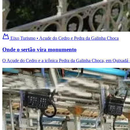
Eixo Turismo • Açude do Cedro e Pedra da Galinha Choca
Onde o sertão vira monumento
O Açude do Cedro e a icônica Pedra da Galinha Choca, em Quixadá —