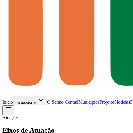
Início
O Sertão Central
Municípios
Projetos
Notícias
F
Institucional
Atuação
Eixos de Atuação