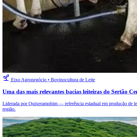
Eixo Agronegócio • Bovinocultura de Leite
Uma das mais relevantes bacias leiteiras do Sertão Ce
Liderada por Quixeramobim — referência estadual em produção de le
região.